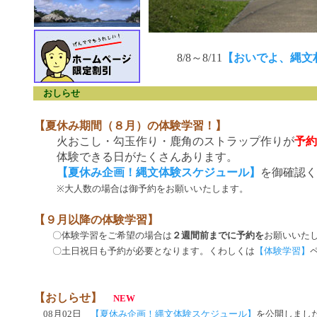
8/8～8/11
【おいでよ、縄文村
おしらせ
【夏休み期間（８月）の体験学習！】
火おこし・勾玉作り・鹿角のストラップ作りが
予約
体験できる日がたくさんあります。
【夏休み企画！縄文体験スケジュール】
を御確認く
※大人数の場合は御予約をお願いいたします。
【９月以降の体験学習】
〇体験学習をご希望の場合は
２週間前までに予約を
お願いいた
〇土日祝日も予約が必要となります。くわしくは
【体験学習】
【おしらせ】
NEW
08月02日
【夏休み企画！縄文体験スケジュール】
を公開しまし